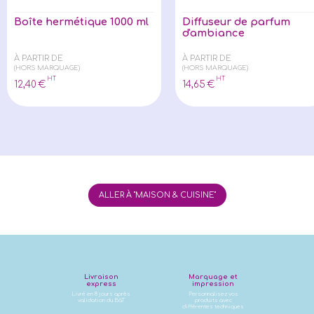
Boîte hermétique 1000 ml
Diffuseur de parfum
d'ambiance
À PARTIR DE
À PARTIR DE
(HORS MARQUAGE)
(HORS MARQUAGE)
HT
HT
12
,40
€
14
,65
€
ALLER À "MAISON & CUISINE"
Livraison
Marquage et
express
impression
Livré en 8 jours après
Personnalisez vos
validation du BàT
produits avec
différentes techniques