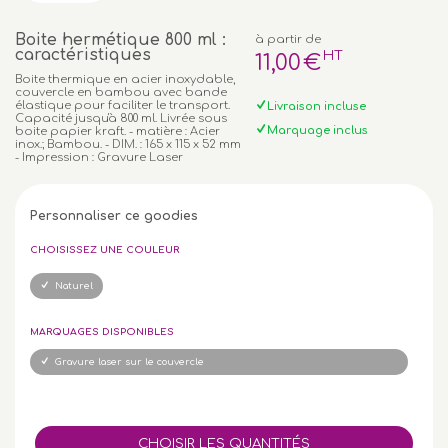
Boite hermétique 800 ml :
à partir de
caractéristiques
HT
11
,00
€
Boite thermique en acier inoxydable,
couvercle en bambou avec bande
élastique pour faciliter le transport.
Livraison incluse
Capacité jusqu'à 800 ml. Livrée sous
Marquage inclus
boite papier kraft. - matière : Acier
inox.; Bambou. - DIM. : 165 x 115 x 52 mm
- Impression : Gravure Laser
Personnaliser ce goodies
CHOISISSEZ UNE COULEUR
Naturel
MARQUAGES DISPONIBLES
Gravure laser sur le couvercle