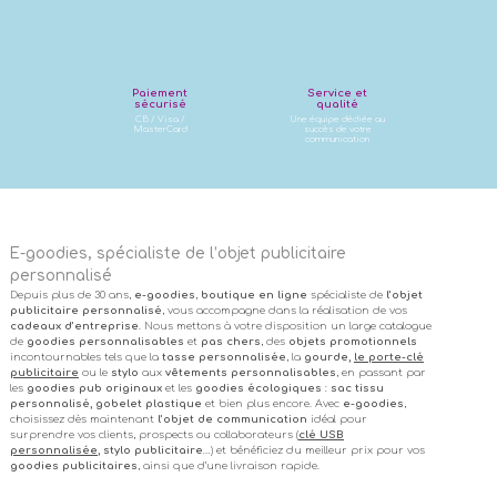
Paiement
Service et
sécurisé
qualité
CB / Visa /
Une équipe dédiée au
MasterCard
succès de votre
communication
E-goodies, spécialiste de l’objet publicitaire
personnalisé
Depuis plus de 30 ans,
e-goodies
,
boutique en ligne
spécialiste de
l’objet
publicitaire personnalisé
, vous accompagne dans la réalisation de vos
cadeaux d’entreprise
. Nous mettons à votre disposition un large catalogue
de
goodies personnalisables
et
pas chers
, des
objets promotionnels
incontournables tels que la
tasse personnalisée
, la
gourde,
le porte-clé
publicitaire
ou le
stylo
aux
vêtements personnalisables
, en passant par
les
goodies pub originaux
et les
goodies écologiques
:
sac tissu
personnalisé, gobelet plastique
et bien plus encore. Avec
e-goodies
,
choisissez dès maintenant
l’objet de communication
idéal pour
surprendre vos clients, prospects ou collaborateurs (
clé USB
personnalisée
, stylo publicitaire
…) et bénéficiez du meilleur prix pour vos
goodies publicitaires
, ainsi que d’une livraison rapide.