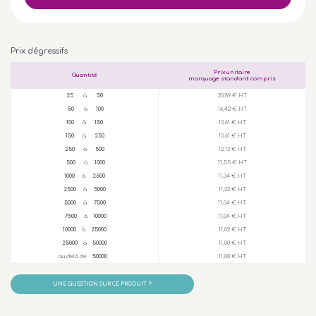
Prix dégressifs
Prix unitaire
Quantité
marquage standard compris
25
à
50
20,89 € HT
50
à
100
16,42 € HT
100
à
150
13,61 € HT
150
à
250
13,61 € HT
250
à
500
12,13 € HT
500
à
1000
11,55 € HT
1000
à
2500
11,34 € HT
2500
à
5000
11,22 € HT
5000
à
7500
11,04 € HT
7500
à
10000
11,04 € HT
10000
à
25000
11,02 € HT
25000
à
50000
11,00 € HT
au delà de
50000
11,00 € HT
UNE QUESTION SUR CE PRODUIT ?