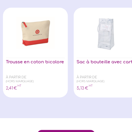
Trousse en coton bicolore
Sac à bouteille avec car
À PARTIR DE
À PARTIR DE
(HORS MARQUAGE)
(HORS MARQUAGE)
HT
HT
2
,41
€
5
,13
€