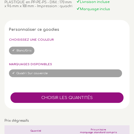
Livraison incluse
PLASTIQUE en PP-PE-PS - DIM. : 170 mm
x 96 mm x 100 mm - Impression : quadri
Marquage inclus
Personnaliser ce goodies
CHOISISSEZ UNE COULEUR
Blanc/Gris
MARQUAGES DISPONIBLES
Quadri Sur couvercle
Prix dégressifs
Prix unitaire
Quantité
marquage standard compris