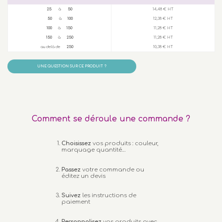
25
à
50
14,48 € HT
50
à
100
12,38 € HT
100
à
150
11,28 € HT
150
à
250
11,28 € HT
au delà de
250
10,38 € HT
UNE QUESTION SUR CE PRODUIT ?
Comment se déroule une commande ?
Choisissez
vos produits : couleur,
marquage quantité…
Passez
votre commande ou
éditez un devis
Suivez
les instructions de
paiement
Personnalisez
vos produits avec