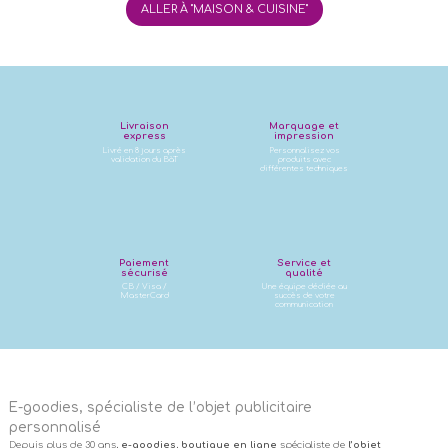
ALLER À "MAISON & CUISINE"
Livraison
Marquage et
express
impression
Livré en 8 jours après
Personnalisez vos
validation du BàT
produits avec
différentes techniques
Paiement
Service et
sécurisé
qualité
CB / Visa /
Une équipe dédiée au
MasterCard
succès de votre
communication
E-goodies, spécialiste de l’objet publicitaire
personnalisé
Depuis plus de 30 ans,
e-goodies
,
boutique en ligne
spécialiste de
l’objet