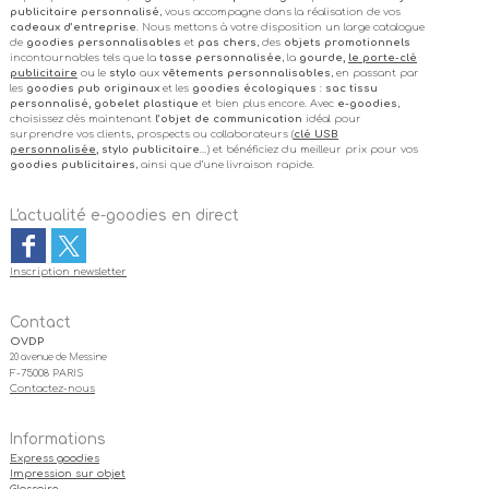
publicitaire personnalisé
, vous accompagne dans la réalisation de vos
cadeaux d’entreprise
. Nous mettons à votre disposition un large catalogue
de
goodies personnalisables
et
pas chers
, des
objets promotionnels
incontournables tels que la
tasse personnalisée
, la
gourde,
le porte-clé
publicitaire
ou le
stylo
aux
vêtements personnalisables
, en passant par
les
goodies pub originaux
et les
goodies écologiques
:
sac tissu
personnalisé, gobelet plastique
et bien plus encore. Avec
e-goodies
,
choisissez dès maintenant
l’objet de communication
idéal pour
surprendre vos clients, prospects ou collaborateurs (
clé USB
personnalisée
, stylo publicitaire
…) et bénéficiez du meilleur prix pour vos
goodies publicitaires
, ainsi que d’une livraison rapide.
L'actualité e-goodies en direct
Inscription newsletter
Contact
OVDP
20 avenue de Messine
F-75008 PARIS
Contactez-nous
Informations
Express goodies
Impression sur objet