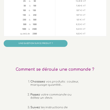
25
à
50
15,30 € HT
50
à
100
11,80 € HT
100
à
150
9,87 € HT
150
à
250
9,87 € HT
250
à
500
9,01 € HT
500
à
1000
8,52 € HT
1000
à
2500
8,23 € HT
au delà de
2500
8,02 € HT
UNE QUESTION SUR CE PRODUIT ?
Comment se déroule une commande ?
Choisissez
vos produits : couleur,
marquage quantité…
Passez
votre commande ou
éditez un devis
Suivez
les instructions de