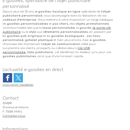
E-goodies, spécialiste de l’objet publicitaire
personnalisé
Depuis plus de 30 ans,
e-goodies
,
boutique en ligne
spécialiste de
l’objet
publicitaire personnalisé
, vous accompagne dans la réalisation de vos
cadeaux d’entreprise
. Nous mettons à votre disposition un large catalogue
de
goodies personnalisables
et
pas chers
, des
objets promotionnels
incontournables tels que la
tasse personnalisée
, la
gourde,
le porte-clé
publicitaire
ou le
stylo
aux
vêtements personnalisables
, en passant par
les
goodies pub originaux
et les
goodies écologiques
:
sac tissu
personnalisé, gobelet plastique
et bien plus encore. Avec
e-goodies
,
choisissez dès maintenant
l’objet de communication
idéal pour
surprendre vos clients, prospects ou collaborateurs (
clé USB
personnalisée
, stylo publicitaire
…) et bénéficiez du meilleur prix pour vos
goodies publicitaires
, ainsi que d’une livraison rapide.
L'actualité e-goodies en direct
Inscription newsletter
Contact
OVDP
20 avenue de Messine
F-75008 PARIS
Contactez-nous
Informations