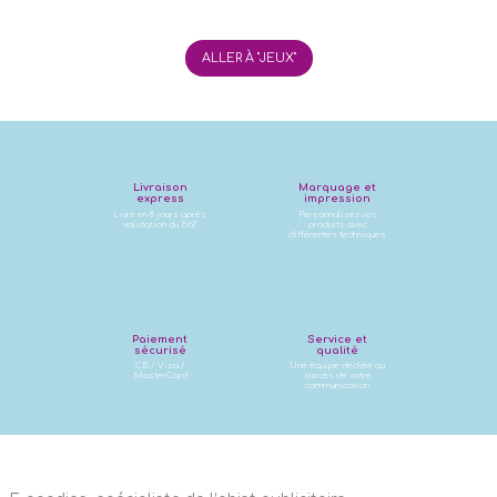
ALLER À "JEUX"
Livraison
Marquage et
express
impression
Livré en 8 jours après
Personnalisez vos
validation du BàT
produits avec
différentes techniques
Paiement
Service et
sécurisé
qualité
CB / Visa /
Une équipe dédiée au
MasterCard
succès de votre
communication