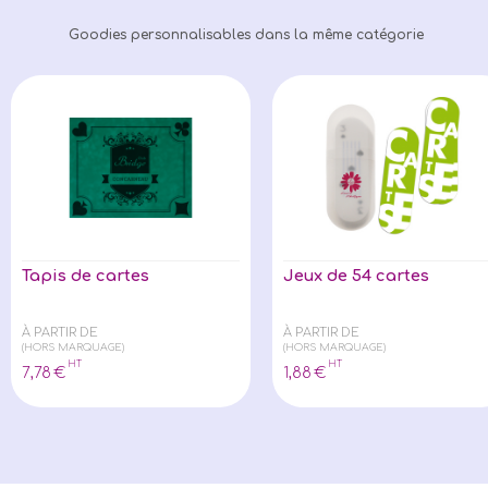
Goodies personnalisables dans la même catégorie
Tapis de cartes
Jeux de 54 cartes
À PARTIR DE
À PARTIR DE
(HORS MARQUAGE)
(HORS MARQUAGE)
HT
HT
7
,78
€
1
,88
€