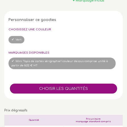
Marquage inclus
Personnaliser ce goodies
CHOISISSEZ UNE COULEUR
Vert
MARQUAGES DISPONIBLES
Mini Tapis de cartes sérigraphie1 couleur dessus comprise unité à
partir de 8,02 € HT
Prix dégressifs
Prix unitaire
Quantité
marquage standard compris