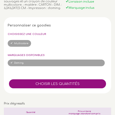
sauvages et un crayon de couleur
Livraison incluse
multicolore. - matière : CARTON - DIM. :
Marquage inclus
6,3X6,3X11,5 CM - Impression : doming
Personnaliser ce goodies
CHOISISSEZ UNE COULEUR
Multicolore
MARQUAGES DISPONIBLES
Doming
Prix dégressifs
Prix unitaire
Quantité
marquage standard compris