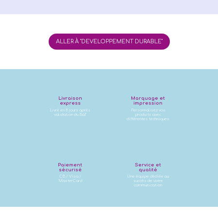
ALLER À "DEVELOPPEMENT DURABLE"
Livraison
Marquage et
express
impression
Livré en 8 jours après
Personnalisez vos
validation du BàT
produits avec
différentes techniques
Paiement
Service et
sécurisé
qualité
CB / Visa /
Une équipe dédiée au
MasterCard
succès de votre
communication