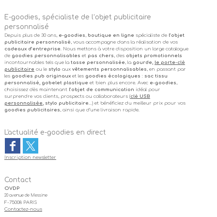
E-goodies, spécialiste de l’objet publicitaire
personnalisé
Depuis plus de 30 ans,
e-goodies
,
boutique en ligne
spécialiste de
l’objet
publicitaire personnalisé
, vous accompagne dans la réalisation de vos
cadeaux d’entreprise
. Nous mettons à votre disposition un large catalogue
de
goodies personnalisables
et
pas chers
, des
objets promotionnels
incontournables tels que la
tasse personnalisée
, la
gourde,
le porte-clé
publicitaire
ou le
stylo
aux
vêtements personnalisables
, en passant par
les
goodies pub originaux
et les
goodies écologiques
:
sac tissu
personnalisé, gobelet plastique
et bien plus encore. Avec
e-goodies
,
choisissez dès maintenant
l’objet de communication
idéal pour
surprendre vos clients, prospects ou collaborateurs (
clé USB
personnalisée
, stylo publicitaire
…) et bénéficiez du meilleur prix pour vos
goodies publicitaires
, ainsi que d’une livraison rapide.
L'actualité e-goodies en direct
Inscription newsletter
Contact
OVDP
20 avenue de Messine
F-75008 PARIS
Contactez-nous