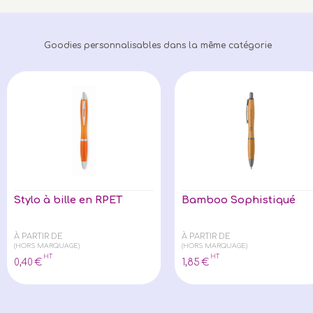
Goodies personnalisables dans la même catégorie
Stylo à bille en RPET
Bamboo Sophistiqué
À PARTIR DE
À PARTIR DE
(HORS MARQUAGE)
(HORS MARQUAGE)
HT
HT
0
,40
€
1
,85
€