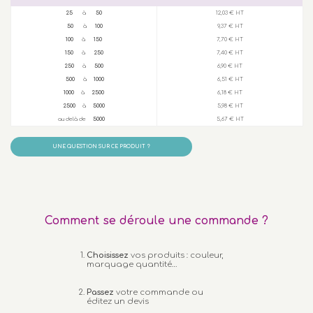
25
à
50
12,03 € HT
50
à
100
9,37 € HT
100
à
150
7,70 € HT
150
à
250
7,40 € HT
250
à
500
6,90 € HT
500
à
1000
6,51 € HT
1000
à
2500
6,18 € HT
2500
à
5000
5,98 € HT
au delà de
5000
5,67 € HT
UNE QUESTION SUR CE PRODUIT ?
Comment se déroule une commande ?
Choisissez
vos produits : couleur,
marquage quantité…
Passez
votre commande ou
éditez un devis