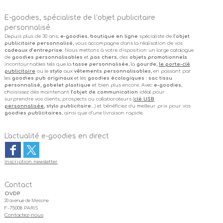
E-goodies, spécialiste de l’objet publicitaire
personnalisé
Depuis plus de 30 ans,
e-goodies
,
boutique en ligne
spécialiste de
l’objet
publicitaire personnalisé
, vous accompagne dans la réalisation de vos
cadeaux d’entreprise
. Nous mettons à votre disposition un large catalogue
de
goodies personnalisables
et
pas chers
, des
objets promotionnels
incontournables tels que la
tasse personnalisée
, la
gourde,
le porte-clé
publicitaire
ou le
stylo
aux
vêtements personnalisables
, en passant par
les
goodies pub originaux
et les
goodies écologiques
:
sac tissu
personnalisé, gobelet plastique
et bien plus encore. Avec
e-goodies
,
choisissez dès maintenant
l’objet de communication
idéal pour
surprendre vos clients, prospects ou collaborateurs (
clé USB
personnalisée
, stylo publicitaire
…) et bénéficiez du meilleur prix pour vos
goodies publicitaires
, ainsi que d’une livraison rapide.
L'actualité e-goodies en direct
Inscription newsletter
Contact
OVDP
20 avenue de Messine
F-75008 PARIS
Contactez-nous