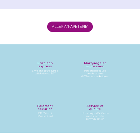
ALLER À "PAPETERIE"
Livraison
Marquage et
express
impression
Livré en 8 jours après
Personnalisez vos
validation du BàT
produits avec
différentes techniques
Paiement
Service et
sécurisé
qualité
CB / Visa /
Une équipe dédiée au
MasterCard
succès de votre
communication