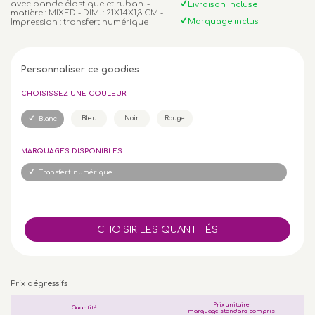
avec bande élastique et ruban. -
Livraison incluse
matière : MIXED - DIM. : 21X14X1,3 CM -
Marquage inclus
Impression : transfert numérique
Personnaliser ce goodies
CHOISISSEZ UNE COULEUR
Bleu
Noir
Rouge
Blanc
MARQUAGES DISPONIBLES
Transfert numérique
Prix dégressifs
Prix unitaire
Quantité
marquage standard compris