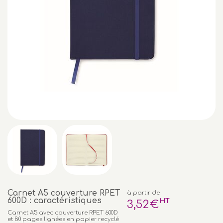
Carnet A5 couverture RPET
à partir de
600D : caractéristiques
HT
3
,52
€
Carnet A5 avec couverture RPET 600D
et 80 pages lignées en papier recyclé