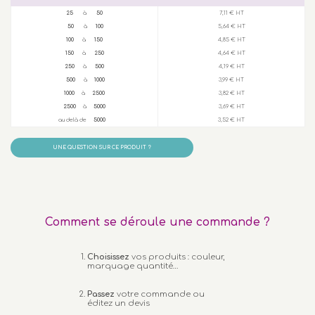
25
à
50
7,11 € HT
50
à
100
5,64 € HT
100
à
150
4,85 € HT
150
à
250
4,64 € HT
250
à
500
4,19 € HT
500
à
1000
3,99 € HT
1000
à
2500
3,82 € HT
2500
à
5000
3,69 € HT
au delà de
5000
3,52 € HT
UNE QUESTION SUR CE PRODUIT ?
Comment se déroule une commande ?
Choisissez
vos produits : couleur,
marquage quantité…
Passez
votre commande ou
éditez un devis