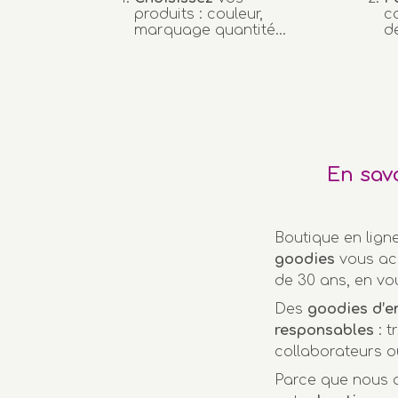
produits : couleur,
c
marquage quantité…
d
En sav
Boutique en lign
goodies
vous ac
de 30 ans, en vo
Des
goodies d’e
responsables
: t
collaborateurs o
Parce que nous a