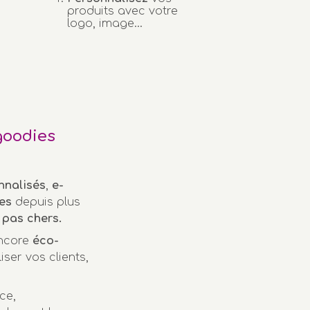
produits avec votre
logo, image...
goodies
nnalisés
,
e-
es
depuis plus
pas chers.
encore
éco-
iser vos clients,
ce,