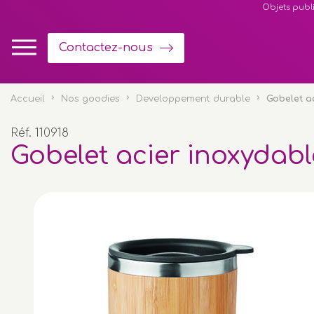
Panneau de gestion des cookies
Objets publi
Contactez-nous
Accueil
Nos goodies
Developpement durable
Gobelet a
Réf. 110918
Gobelet acier inoxydab