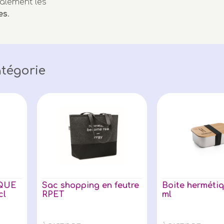
alement les
es
.
tégorie
QUE
Sac shopping en feutre
Boite hermétiq
cl
RPET
ml