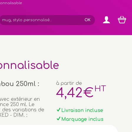
rsonnalisable
onnalisable
mbou 250ml :
à partir de
HT
4
,42
€
avec extérieur en
nce 250 ml. Le
r des variations de
Livraison incluse
IXED - DIM. :
Marquage inclus