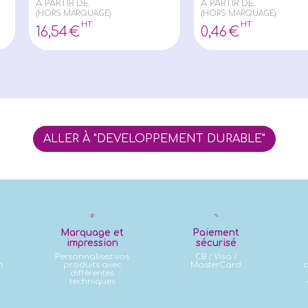
À PARTIR DE
À PARTIR DE
(HORS MARQUAGE)
(HORS MARQUAGE)
HT
HT
16
,54
€
0
,46
€
ALLER À "DEVELOPPEMENT DURABLE"
Marquage et
Paiement
impression
sécurisé
Personnalisez vos
CB / Visa /
n
produits avec
MasterCard
d
différentes
techniques