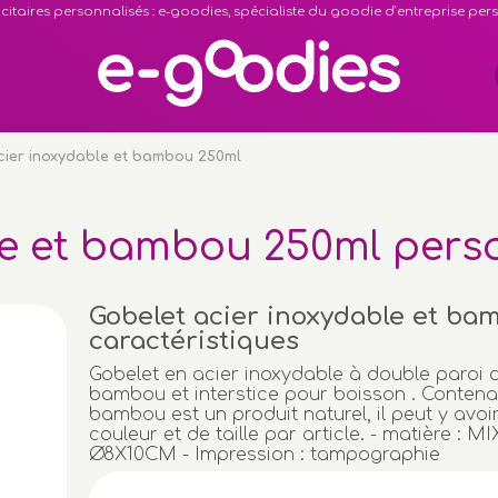
citaires personnalisés : e-goodies, spécialiste du goodie d’entreprise pe
cier inoxydable et bambou 250ml
le et bambou 250ml pers
Gobelet acier inoxydable et ba
caractéristiques
Gobelet en acier inoxydable à double paroi 
bambou et interstice pour boisson . Contena
bambou est un produit naturel, il peut y avoi
couleur et de taille par article. - matière : M
Ø8X10CM - Impression : tampographie