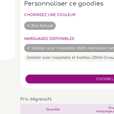
Personnaliser ce goodies
CHOISISSEZ UNE COULEUR
Bois Naturel
MARQUAGES DISPONIBLES
Gobelet acier inoxydable 250ml impression ta
Gobelet acier inoxydable et bambou 250ml Grvaur
Prix dégressifs
Pri
Quantité
marquage s