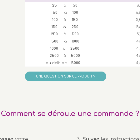
25
à
50
8
50
à
100
6,
100
à
150
5,
150
à
250
5
250
à
500
5
500
à
1000
4,
1000
à
2500
4,
2500
à
5000
4,
au delà de
5000
4,
UNE QUESTION SUR CE PRODUIT ?
Comment se déroule une commande ?
assez
votre
Suivez
les instructions