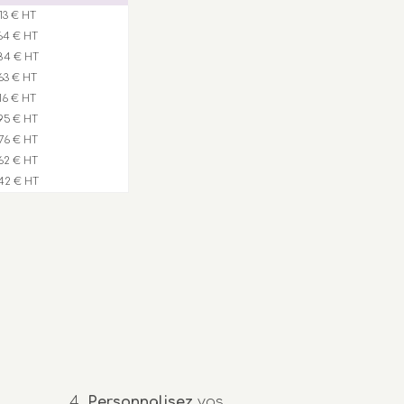
,13 € HT
64 € HT
84 € HT
,63 € HT
,16 € HT
95 € HT
76 € HT
62 € HT
42 € HT
Personnalisez
vos