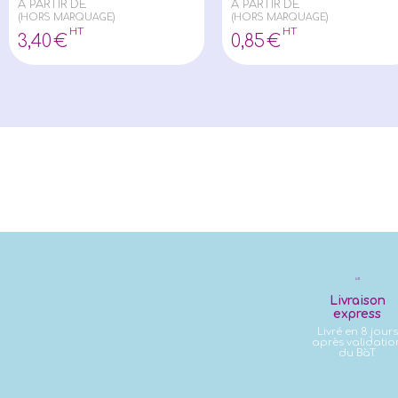
À PARTIR DE
À PARTIR DE
(HORS MARQUAGE)
(HORS MARQUAGE)
HT
HT
3
,40
€
0
,85
€
Livraison
express
Livré en 8 jours
après validatio
du BàT