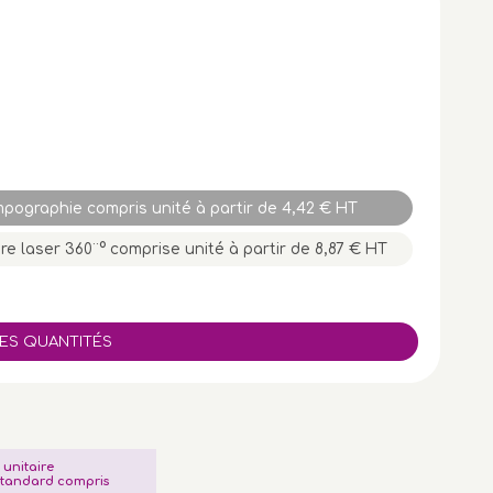
mpographie compris unité à partir de 4,42 € HT
e laser 360¨° comprise unité à partir de 8,87 € HT
x unitaire
tandard compris