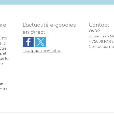
ire
L'actualité e-goodies
Contact
OVDP
en direct
20 avenue de Me
iste
F-75008 PARIS
 la
Contactez-n
otre
Inscription newsletter
s
et
ue la
le
-
on
teurs