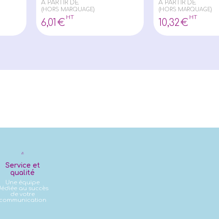
À PARTIR DE
À PARTIR DE
(HORS MARQUAGE)
(HORS MARQUAGE)
HT
HT
6
,01
€
10
,32
€
Service et
qualité
Une équipe
édiée au succès
de votre
communication