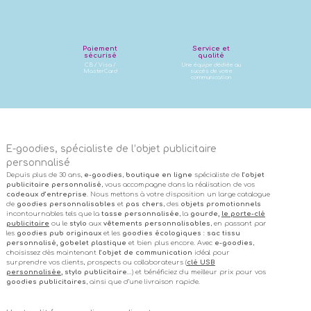
Paiement
Service et
sécurisé
qualité
CB / Visa /
Une équipe dédiée au
MasterCard
succès de votre
communication
E-goodies, spécialiste de l’objet publicitaire
personnalisé
Depuis plus de 30 ans,
e-goodies
,
boutique en ligne
spécialiste de
l’objet
publicitaire personnalisé
, vous accompagne dans la réalisation de vos
cadeaux d’entreprise
. Nous mettons à votre disposition un large catalogue
de
goodies personnalisables
et
pas chers
, des
objets promotionnels
incontournables tels que la
tasse personnalisée
, la
gourde,
le porte-clé
publicitaire
ou le
stylo
aux
vêtements personnalisables
, en passant par
les
goodies pub originaux
et les
goodies écologiques
:
sac tissu
personnalisé, gobelet plastique
et bien plus encore. Avec
e-goodies
,
choisissez dès maintenant
l’objet de communication
idéal pour
surprendre vos clients, prospects ou collaborateurs (
clé USB
personnalisée
, stylo publicitaire
…) et bénéficiez du meilleur prix pour vos
goodies publicitaires
, ainsi que d’une livraison rapide.