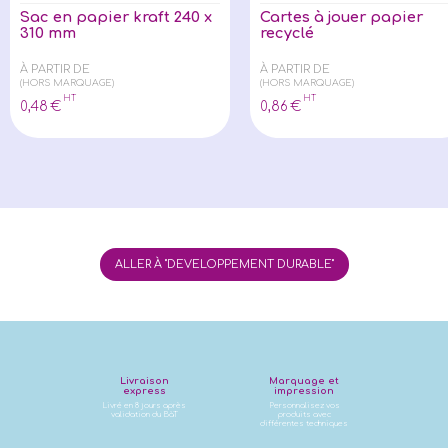
Sac en papier kraft 240 x
Cartes à jouer papier
310 mm
recyclé
À PARTIR DE
À PARTIR DE
(HORS MARQUAGE)
(HORS MARQUAGE)
HT
HT
0
,48
€
0
,86
€
ALLER À "DEVELOPPEMENT DURABLE"
Livraison
Marquage et
express
impression
Livré en 8 jours après
Personnalisez vos
validation du BàT
produits avec
différentes techniques