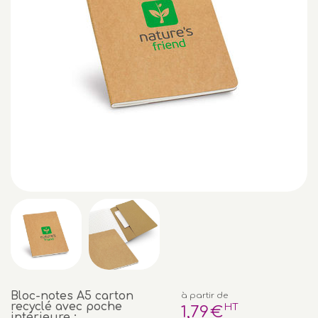
Bloc-notes A5 carton
à partir de
recyclé avec poche
HT
1
,79
€
intérieure :