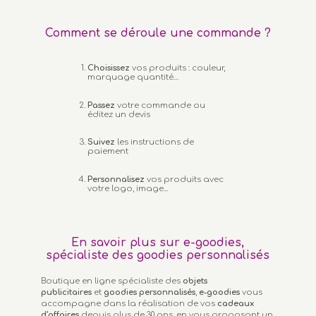
Comment se déroule une commande ?
Choisissez
vos produits : couleur,
marquage quantité…
Passez
votre commande ou
éditez un devis
Suivez
les instructions de
paiement
Personnalisez
vos produits avec
votre logo, image...
En savoir plus sur e-goodies,
spécialiste des goodies personnalisés
Boutique en ligne spécialiste des
objets
publicitaires
et
goodies personnalisés
,
e-goodies
vous
accompagne dans la réalisation de vos
cadeaux
d’affaires
depuis plus de 30 ans, en vous proposant un