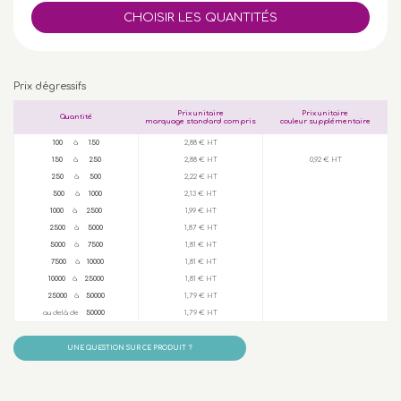
Prix dégressifs
Prix unitaire
Prix unitaire
Quantité
marquage standard compris
couleur supplémentaire
100
à
150
2,88 € HT
150
à
250
2,88 € HT
0,92 € HT
250
à
500
2,22 € HT
500
à
1000
2,13 € HT
1000
à
2500
1,99 € HT
2500
à
5000
1,87 € HT
5000
à
7500
1,81 € HT
7500
à
10000
1,81 € HT
10000
à
25000
1,81 € HT
25000
à
50000
1,79 € HT
au delà de
50000
1,79 € HT
UNE QUESTION SUR CE PRODUIT ?