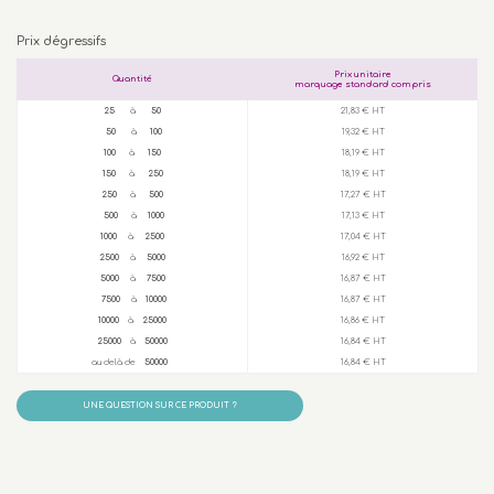
Prix dégressifs
Prix unitaire
Quantité
marquage standard compris
25
à
50
21,83 € HT
50
à
100
19,32 € HT
100
à
150
18,19 € HT
150
à
250
18,19 € HT
250
à
500
17,27 € HT
500
à
1000
17,13 € HT
1000
à
2500
17,04 € HT
2500
à
5000
16,92 € HT
5000
à
7500
16,87 € HT
7500
à
10000
16,87 € HT
10000
à
25000
16,86 € HT
25000
à
50000
16,84 € HT
au delà de
50000
16,84 € HT
UNE QUESTION SUR CE PRODUIT ?