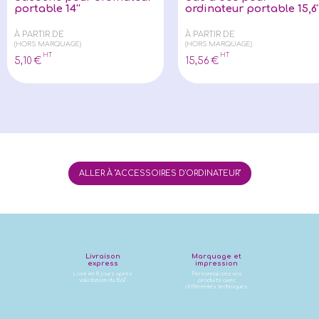
portable 14''
ordinateur portable 15,6'
À PARTIR DE
À PARTIR DE
(HORS MARQUAGE)
(HORS MARQUAGE)
HT
HT
5
,10
€
15
,56
€
ALLER À "ACCESSOIRES D'ORDINATEUR"
Livraison
Marquage et
express
impression
Livré en 8 jours après
Personnalisez vos
validation du BàT
produits avec
différentes techniques