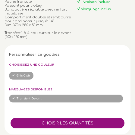
Poche frontale
Livraison incluse
Passant pour trolley
Marquage inclus
Bandoulière réglable avec renfort
matelassé
Compartiment doublé et rembourré
pour ordinateur jusqu'à 14''.
Dim. 370 x 280 x 50 mm
Transfert 1 à 4 couleurs sur le devant
(200 x 150 mm)
Personnaliser ce goodies
CHOISISSEZ UNE COULEUR
Gris Clair
MARQUAGES DISPONIBLES
Transfert Devant