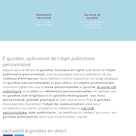
Paiement
Service et
sécurisé
qualité
CB / Visa /
Une équipe dédiée au
MasterCard
succès de votre
communication
E-goodies, spécialiste de l’objet publicitaire
personnalisé
Depuis plus de 30 ans,
e-goodies
,
boutique en ligne
spécialiste de
l’objet
publicitaire personnalisé
, vous accompagne dans la réalisation de vos
cadeaux d’entreprise
. Nous mettons à votre disposition un large catalogue
de
goodies personnalisables
et
pas chers
, des
objets promotionnels
incontournables tels que la
tasse personnalisée
, la
gourde,
le porte-clé
publicitaire
ou le
stylo
aux
vêtements personnalisables
, en passant par
les
goodies pub originaux
et les
goodies écologiques
:
sac tissu
personnalisé, gobelet plastique
et bien plus encore. Avec
e-goodies
,
choisissez dès maintenant
l’objet de communication
idéal pour
surprendre vos clients, prospects ou collaborateurs (
clé USB
personnalisée
, stylo publicitaire
…) et bénéficiez du meilleur prix pour vos
goodies publicitaires
, ainsi que d’une livraison rapide.
L'actualité e-goodies en direct