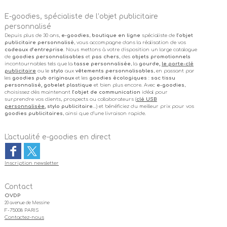
E-goodies, spécialiste de l’objet publicitaire
personnalisé
Depuis plus de 30 ans,
e-goodies
,
boutique en ligne
spécialiste de
l’objet
publicitaire personnalisé
, vous accompagne dans la réalisation de vos
cadeaux d’entreprise
. Nous mettons à votre disposition un large catalogue
de
goodies personnalisables
et
pas chers
, des
objets promotionnels
incontournables tels que la
tasse personnalisée
, la
gourde,
le porte-clé
publicitaire
ou le
stylo
aux
vêtements personnalisables
, en passant par
les
goodies pub originaux
et les
goodies écologiques
:
sac tissu
personnalisé, gobelet plastique
et bien plus encore. Avec
e-goodies
,
choisissez dès maintenant
l’objet de communication
idéal pour
surprendre vos clients, prospects ou collaborateurs (
clé USB
personnalisée
, stylo publicitaire
…) et bénéficiez du meilleur prix pour vos
goodies publicitaires
, ainsi que d’une livraison rapide.
L'actualité e-goodies en direct
Inscription newsletter
Contact
OVDP
20 avenue de Messine
F-75008 PARIS
Contactez-nous