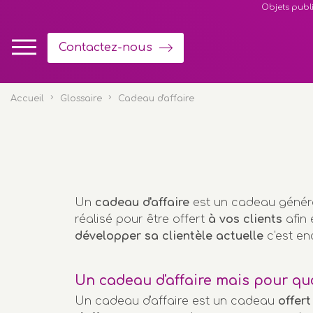
Panneau de gestion des cookies
Objets publi
Contactez-nous
Accueil
Glossaire
Cadeau d'affaire
Un
cadeau d'affaire
est un cadeau généra
réalisé pour être offert
à vos clients
afin 
développer sa clientèle actuelle
c'est en
Un cadeau d'affaire mais pour quo
Un cadeau d'affaire est un cadeau
offer