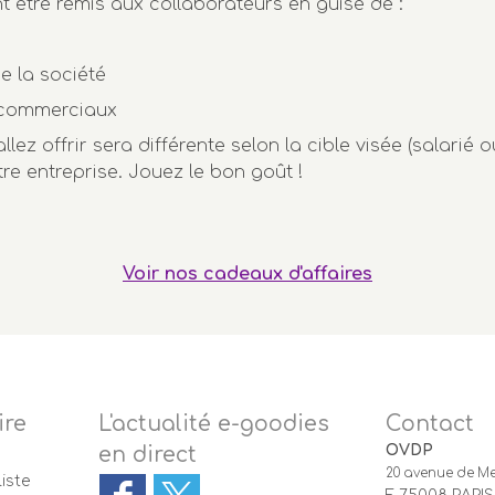
être remis aux collaborateurs en guise de :
e la société
s commerciaux
llez offrir sera différente selon la cible visée (salarié 
re entreprise. Jouez le bon goût !
Voir nos cadeaux d'affaires
ire
L'actualité e-goodies
Contact
OVDP
en direct
20 avenue de Me
iste