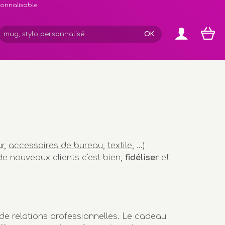
rsonnalisable
r
,
accessoires de bureau
,
textile
, ...)
de nouveaux clients c'est bien,
fidéliser
et
de relations professionnelles. Le cadeau