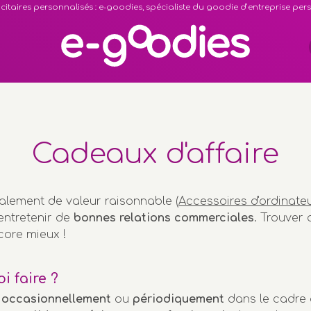
citaires personnalisés : e-goodies, spécialiste du goodie d’entreprise pe
Cadeaux d'affaire
lement de valeur raisonnable (
Accessoires d'ordinateu
entretenir de
bonnes relations commerciales
. Trouver 
core mieux !
i faire ?
t occasionnellement
ou
périodiquement
dans le cadre 