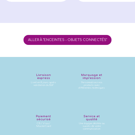
ALLER À "ENCEINTES - OBJETS CONNECTÉS"
Livraison
Marquage et
express
impression
Livré en 8 jours après
Personnalisez vos
validation du BàT
produits avec
différentes techniques
Paiement
Service et
sécurisé
qualité
CB / Visa /
Une équipe dédiée au
MasterCard
succès de votre
communication