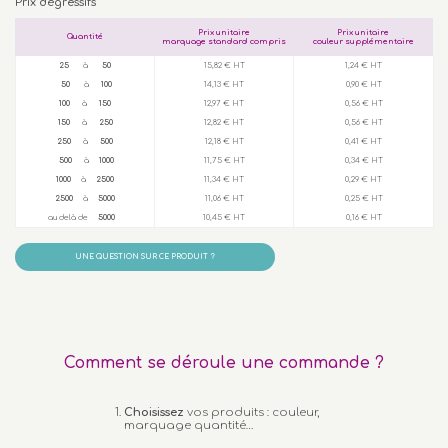
Prix dégressifs
Prix unitaire
Prix unitaire
Quantité
marquage standard compris
couleur supplémentaire
25
à
50
15,82 € HT
1,24 € HT
50
à
100
14,13 € HT
0,90 € HT
100
à
150
12,97 € HT
0,56 € HT
150
à
250
12,82 € HT
0,56 € HT
250
à
500
12,18 € HT
0,41 € HT
500
à
1000
11,75 € HT
0,34 € HT
1000
à
2500
11,34 € HT
0,29 € HT
2500
à
5000
11,06 € HT
0,25 € HT
au delà de
5000
10,45 € HT
0,16 € HT
UNE QUESTION SUR CE PRODUIT ?
Comment se déroule une commande ?
Choisissez
vos produits : couleur,
marquage quantité…