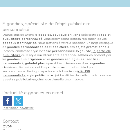
E-goodies, spécialiste de l’objet publicitaire
personnalisé
Depuis plus de 30 ans,
e-goodies
,
boutique en ligne
spécialiste de
l’objet
publicitaire personnalisé
, vous accompagne dans la réalisation de vos
cadeaux d’entreprise
. Nous mettons à votre disposition un large catalogue
de
goodies personnalisables
et
pas chers
, des
objets promotionnels
incontournables tels que la
tasse personnalisée
, la
gourde,
le porte-clé
publicitaire
ou le
stylo
aux
vêtements personnalisables
, en passant par
les
goodies pub originaux
et les
goodies écologiques
:
sac tissu
personnalisé, gobelet plastique
et bien plus encore. Avec
e-goodies
,
choisissez dès maintenant
l’objet de communication
idéal pour
surprendre vos clients, prospects ou collaborateurs (
clé USB
personnalisée
, stylo publicitaire
…) et bénéficiez du meilleur prix pour vos
goodies publicitaires
, ainsi que d’une livraison rapide.
L'actualité e-goodies en direct
Inscription newsletter
Contact
OVDP