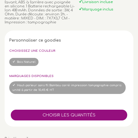
Livraison incluse
l'avant, ABS à l'arrière avec poignée
en silicone. 1 Batterie rechargeable Li-
Marquage inclus
Ion 400 mAh. Données de sortie : 3W, 4
Ohm. Durée d'écoute : environ 2h. -
matière : MIXED - DIM. : 7X7X3,7 CM -
Impression : tampographie
Personnaliser ce goodies
CHOISISSEZ UNE COULEUR
Bois Naturel
MARQUAGES DISPONIBLES
Haut-parleur sans fil Bambou carré impression tampographie compris
unité à partir de 10,45 € HT