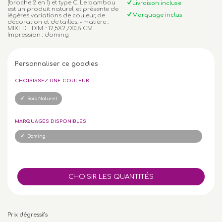
(broche 2 en 1) et type C. Le bambou
Livraison incluse
est un produit naturel, et présente de
Marquage inclus
légères variations de couleur, de
décoration et de tailles. - matière :
MIXED - DIM. : 12,5X2,7X0,8 CM -
Impression : doming
Personnaliser ce goodies
CHOISISSEZ UNE COULEUR
Bois Naturel
MARQUAGES DISPONIBLES
Doming
Prix dégressifs