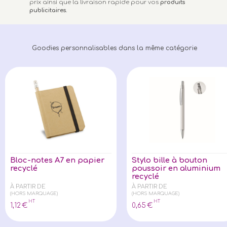
prix ainsi que la livraison rapide pour vos
produits
publicitaires
.
Goodies personnalisables dans la même catégorie
Bloc-notes A7 en papier
Stylo bille à bouton
recyclé
poussoir en aluminium
recyclé
À PARTIR DE
À PARTIR DE
(HORS MARQUAGE)
(HORS MARQUAGE)
HT
HT
1
,12
€
0
,65
€