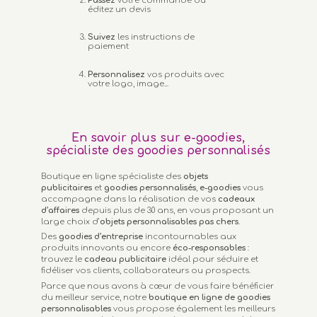
Passez
votre commande ou
éditez un devis
Suivez
les instructions de
paiement
Personnalisez
vos produits avec
votre logo, image...
En savoir plus sur e-goodies,
spécialiste des goodies personnalisés
Boutique en ligne spécialiste des
objets
publicitaires
et
goodies personnalisés
,
e-goodies
vous
accompagne dans la réalisation de vos
cadeaux
d’affaires
depuis plus de 30 ans, en vous proposant un
large choix d’
objets personnalisables
pas chers.
Des
goodies d’entreprise
incontournables aux
produits innovants ou encore
éco-responsables
:
trouvez le
cadeau publicitaire
idéal pour séduire et
fidéliser vos clients, collaborateurs ou prospects.
Parce que nous avons à cœur de vous faire bénéficier
du meilleur service, notre
boutique en ligne de goodies
personnalisables
vous propose également les meilleurs