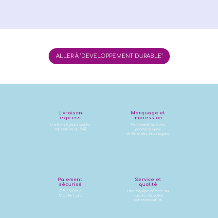
ALLER À "DEVELOPPEMENT DURABLE"
Livraison
Marquage et
express
impression
Livré en 8 jours après
Personnalisez vos
validation du BàT
produits avec
différentes techniques
Paiement
Service et
sécurisé
qualité
CB / Visa /
Une équipe dédiée au
MasterCard
succès de votre
communication