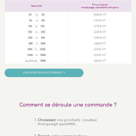
Prix unitaire
Quantité
marquage standard compris
25
à
50
10,04 € HT
50
à
100
7,43 € HT
100
à
150
5,79 € HT
150
à
250
5,49 € HT
250
à
500
5,04 € HT
500
à
1000
4,68 € HT
1000
à
2500
4,39 € HT
2500
à
5000
4,23 € HT
au delà de
5000
4,00 € HT
UNE QUESTION SUR CE PRODUIT ?
Comment se déroule une commande ?
Choisissez
vos produits : couleur,
marquage quantité…