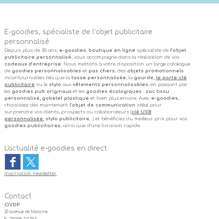
E-goodies, spécialiste de l’objet publicitaire
personnalisé
Depuis plus de 30 ans,
e-goodies
,
boutique en ligne
spécialiste de
l’objet
publicitaire personnalisé
, vous accompagne dans la réalisation de vos
cadeaux d’entreprise
. Nous mettons à votre disposition un large catalogue
de
goodies personnalisables
et
pas chers
, des
objets promotionnels
incontournables tels que la
tasse personnalisée
, la
gourde,
le porte-clé
publicitaire
ou le
stylo
aux
vêtements personnalisables
, en passant par
les
goodies pub originaux
et les
goodies écologiques
:
sac tissu
personnalisé, gobelet plastique
et bien plus encore. Avec
e-goodies
,
choisissez dès maintenant
l’objet de communication
idéal pour
surprendre vos clients, prospects ou collaborateurs (
clé USB
personnalisée
, stylo publicitaire
…) et bénéficiez du meilleur prix pour vos
goodies publicitaires
, ainsi que d’une livraison rapide.
L'actualité e-goodies en direct
Inscription newsletter
Contact
OVDP
20 avenue de Messine