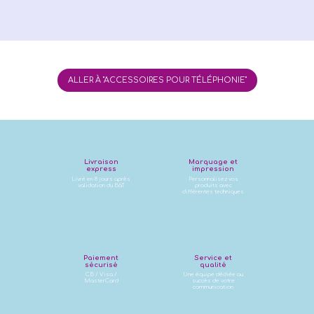
ALLER À "ACCESSOIRES POUR TÉLÉPHONIE"
Livraison
Marquage et
express
impression
Livré en 8 jours après
Personnalisez vos
validation du BàT
produits avec
différentes techniques
Paiement
Service et
sécurisé
qualité
CB / Visa /
Une équipe dédiée au
MasterCard
succès de votre
communication