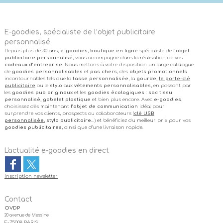
E-goodies, spécialiste de l’objet publicitaire
personnalisé
Depuis plus de 30 ans,
e-goodies
,
boutique en ligne
spécialiste de
l’objet
publicitaire personnalisé
, vous accompagne dans la réalisation de vos
cadeaux d’entreprise
. Nous mettons à votre disposition un large catalogue
de
goodies personnalisables
et
pas chers
, des
objets promotionnels
incontournables tels que la
tasse personnalisée
, la
gourde,
le porte-clé
publicitaire
ou le
stylo
aux
vêtements personnalisables
, en passant par
les
goodies pub originaux
et les
goodies écologiques
:
sac tissu
personnalisé, gobelet plastique
et bien plus encore. Avec
e-goodies
,
choisissez dès maintenant
l’objet de communication
idéal pour
surprendre vos clients, prospects ou collaborateurs (
clé USB
personnalisée
, stylo publicitaire
…) et bénéficiez du meilleur prix pour vos
goodies publicitaires
, ainsi que d’une livraison rapide.
L'actualité e-goodies en direct
Inscription newsletter
Contact
OVDP
20 avenue de Messine
F-75008 PARIS