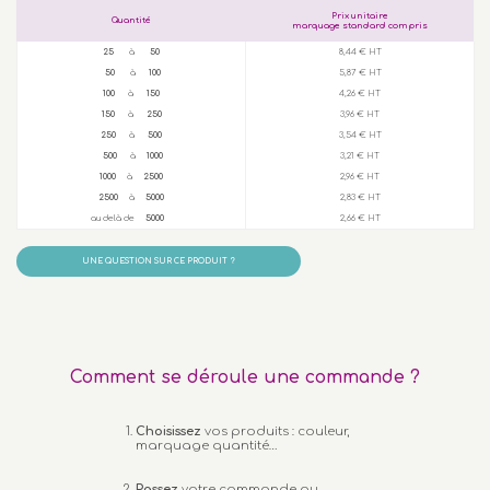
Prix unitaire
Quantité
marquage standard compris
25
à
50
8,44 € HT
50
à
100
5,87 € HT
100
à
150
4,26 € HT
150
à
250
3,96 € HT
250
à
500
3,54 € HT
500
à
1000
3,21 € HT
1000
à
2500
2,96 € HT
2500
à
5000
2,83 € HT
au delà de
5000
2,66 € HT
UNE QUESTION SUR CE PRODUIT ?
Comment se déroule une commande ?
Choisissez
vos produits : couleur,
marquage quantité…
Passez
votre commande ou