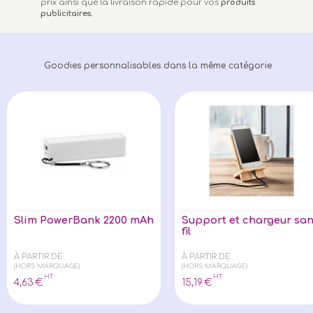
prix ainsi que la livraison rapide pour vos
produits
publicitaires
.
Goodies personnalisables dans la même catégorie
Slim PowerBank 2200 mAh
Support et chargeur sa
fil
À PARTIR DE
À PARTIR DE
(HORS MARQUAGE)
(HORS MARQUAGE)
HT
HT
4
,63
€
15
,19
€