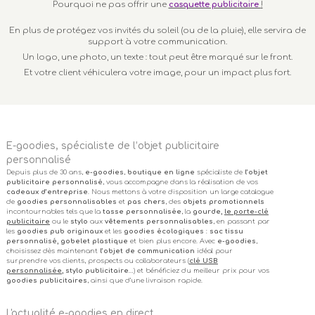
Pourquoi ne pas offrir une
casquette publicitaire
!
En plus de protégez vos invités du soleil (ou de la pluie), elle servira de
support à votre communication.
Un logo, une photo, un texte : tout peut être marqué sur le front.
Et votre client véhiculera votre image, pour un impact plus fort.
E-goodies, spécialiste de l’objet publicitaire
personnalisé
Depuis plus de 30 ans,
e-goodies
,
boutique en ligne
spécialiste de
l’objet
publicitaire personnalisé
, vous accompagne dans la réalisation de vos
cadeaux d’entreprise
. Nous mettons à votre disposition un large catalogue
de
goodies personnalisables
et
pas chers
, des
objets promotionnels
incontournables tels que la
tasse personnalisée
, la
gourde,
le porte-clé
publicitaire
ou le
stylo
aux
vêtements personnalisables
, en passant par
les
goodies pub originaux
et les
goodies écologiques
:
sac tissu
personnalisé, gobelet plastique
et bien plus encore. Avec
e-goodies
,
choisissez dès maintenant
l’objet de communication
idéal pour
surprendre vos clients, prospects ou collaborateurs (
clé USB
personnalisée
, stylo publicitaire
…) et bénéficiez du meilleur prix pour vos
goodies publicitaires
, ainsi que d’une livraison rapide.
L'actualité e-goodies en direct